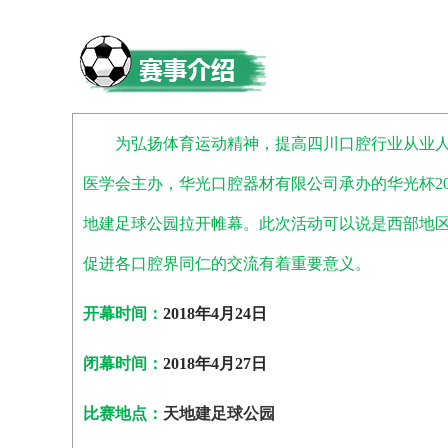
为弘扬体育运动精神，提高四川口腔行业从业人
医学会主办，华光口腔器材有限公司承办的华光杯2
地建足球公园拉开帷幕。此次活动可以说是西部地
促进各口腔界同仁的交流有着重要意义。
开幕时间：
2018年
4月24日
闭幕时间：
2018年
4月27日
比赛地点：
天地建足球公园