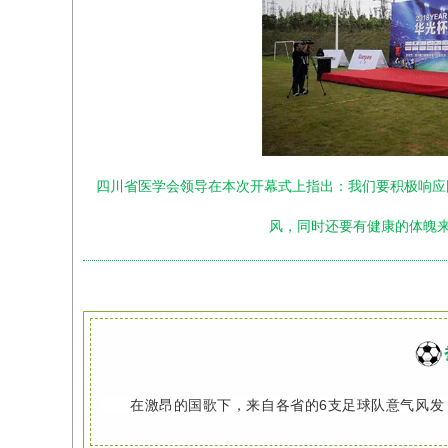
四川省医学会领导在本次开幕式上指出：我们要积极响应
风，同时还要有健康的体魄
在激昂的国歌下，来自各省的6支足球队意气风发