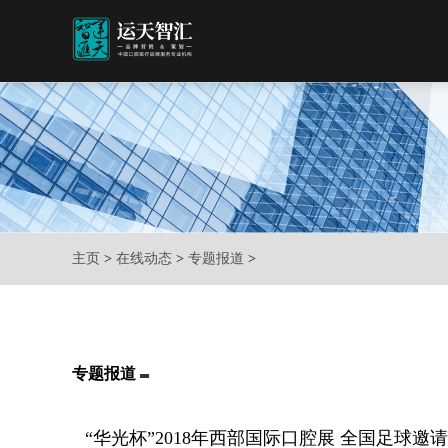
主页
>
在线动态
>
专题报道
>
专题报道
“华光杯”2018年西部国际口腔展 全国足球