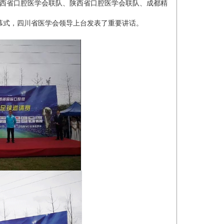
西省口腔医学会联队、陕西省口腔医学会联队、成都精
幕式，四川省医学会领导上台发表了重要讲话。